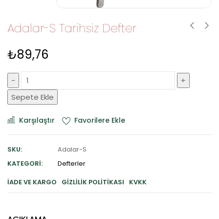
Adalar-S Tarihsiz Defter
₺
89,76
Sepete Ekle
Karşılaştır
Favorilere Ekle
SKU:
Adalar-S
KATEGORI:
Defterler
İADE VE KARGO
GIZLILIK POLITIKASI
KVKK