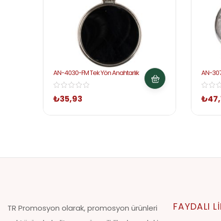
AN-4030-FM Tek Yön Anahtarlık
AN-307
₺
35,93
₺
47,
FAYDALI L
TR Promosyon olarak, promosyon ürünleri