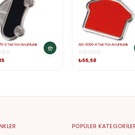
0-S Tek Yön Anahtarlık
AN-3090-K Tek Yön Anahtarlık
15
₺
56,58
INKLER
POPÜLER KATEGORILE