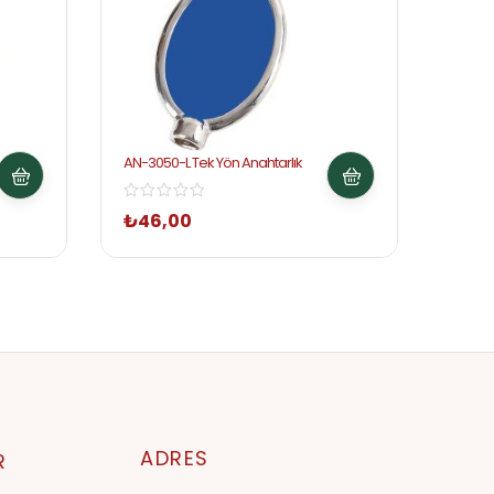
AN-3050-L Tek Yön Anahtarlık
AN-303
₺
46,00
₺
55
ADRES
R