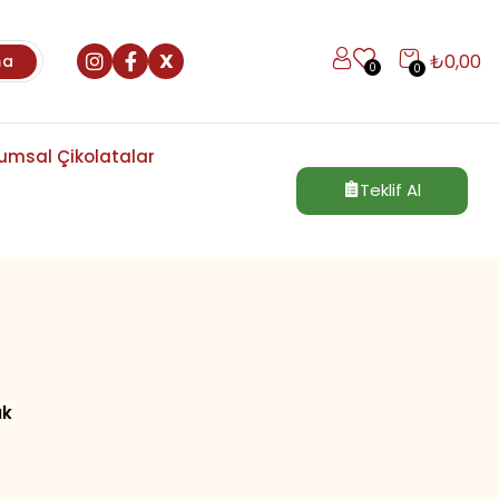
X
₺
0,00
ma
0
0
umsal Çikolatalar
Teklif Al
ık