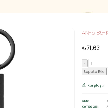
AN-5185-K
₺
71,63
Sepete Ekle
Karşılaştır
SKU:
KATEGORI: