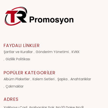
FAYDALI LINKLER
Şartlar ve Kurallar
Gönderim Yönetimi
KVKK
Gizlilik Politikası
POPÜLER KATEGORILER
Albüm Plaketler
Kalem Setleri
Şapka
Anahtarlıklar
Çakmaklar
ADRES
Yalıboyu Cad. Arabacılar Sok. No:10 Daire No:8