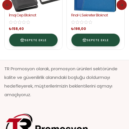
İmaj Cep Bloknot
Final-L Sekreter Bloknot
₺
158,40
₺
198,00
SEPETE EKLE
SEPETE EKLE
TR Promosyon olarak, promosyon ürünleri sektöründe
kalite ve güvenilirlik alanındaki boşluğu doldurmayı
hedefleyerek, müşterilerimizin beklentilerini aşmayı
amaçlıyoruz.