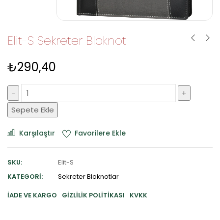
Elit-S Sekreter Bloknot
₺
290,40
Sepete Ekle
Karşılaştır
Favorilere Ekle
SKU:
Elit-S
KATEGORI:
Sekreter Bloknotlar
İADE VE KARGO
GIZLILIK POLITIKASI
KVKK