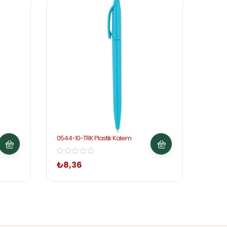
0544-10-TRK Plastik Kalem
0544-7
₺
8,36
₺
9,