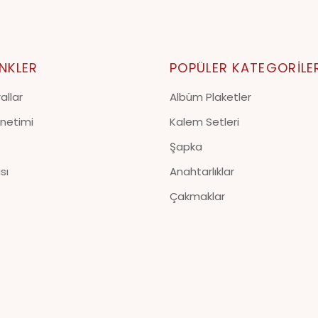
INKLER
POPÜLER KATEGORILE
allar
Albüm Plaketler
netimi
Kalem Setleri
Şapka
ası
Anahtarlıklar
Çakmaklar