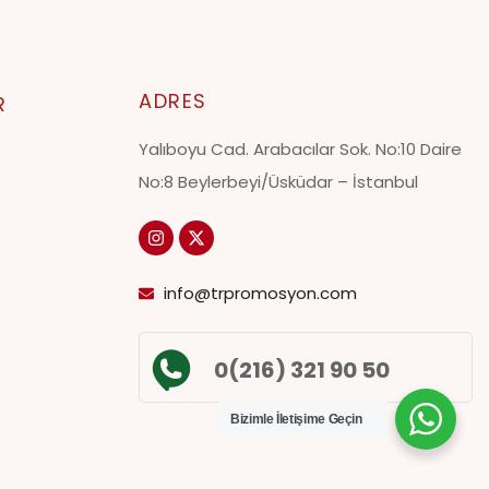
ADRES
R
Yalıboyu Cad. Arabacılar Sok. No:10 Daire
No:8 Beylerbeyi/Üsküdar – İstanbul
info@trpromosyon.com
0(216) 321 90 50
Bizimle İletişime Geçin