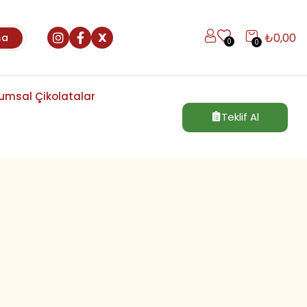
X
₺
0,00
ma
0
0
umsal Çikolatalar
Teklif Al