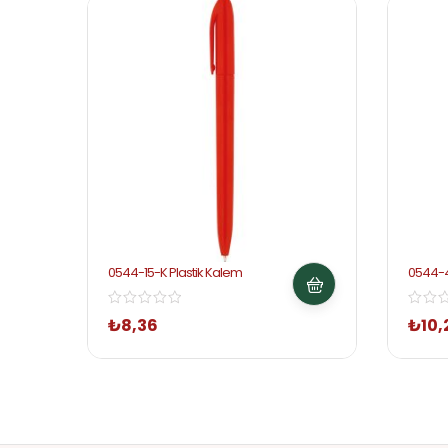
0544-15-K Plastik Kalem
0544-4
₺
8,36
₺
10,