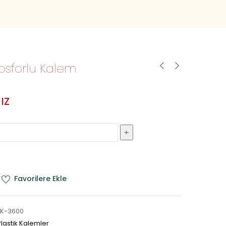
osforlu Kalem
ız
Favorilere Ekle
FK-3600
Plastik Kalemler