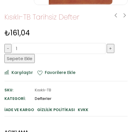
Kısıklı-TB Tarihsiz Defter
₺
161,04
Sepete Ekle
Karşılaştır
Favorilere Ekle
SKU:
Kısıklı-TB
KATEGORI:
Defterler
İADE VE KARGO
GIZLILIK POLITIKASI
KVKK