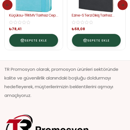
Küçüksu-TRKMV Tarihsiz Cep
Ezine-S Terzi Dikiş Tarihsiz
Defter
Defter
₺
78,41
₺
58,08
SEPETE EKLE
SEPETE EKLE
TR Promosyon olarak, promosyon ürünleri sektöründe
kalite ve güvenilirlik alanındaki boşluğu doldurmayı
hedefleyerek, müşterilerimizin beklentilerini aşmayı
amaçlıyoruz.