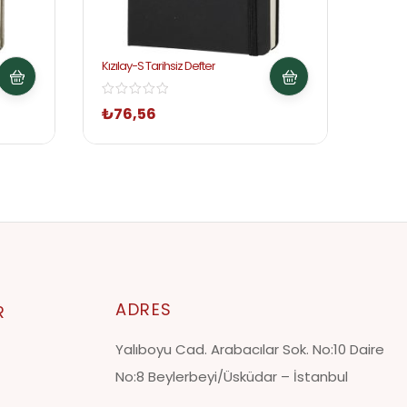
Kızılay-S Tarihsiz Defter
Terzid
₺
76,56
Tekl
ADRES
R
Yalıboyu Cad. Arabacılar Sok. No:10 Daire
No:8 Beylerbeyi/Üsküdar – İstanbul