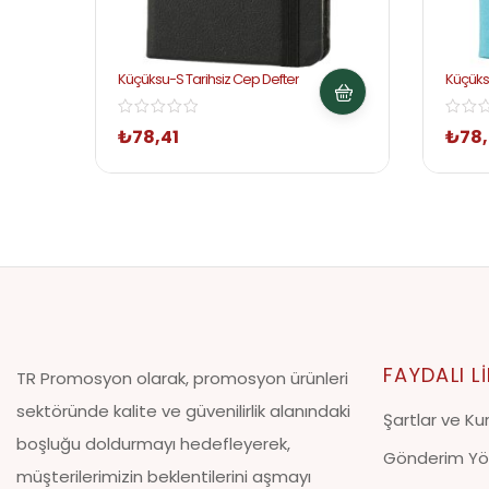
Küçüksu-S Tarihsiz Cep Defter
Küçüks
Defter
₺
78,41
₺
78,
FAYDALI L
TR Promosyon olarak, promosyon ürünleri
sektöründe kalite ve güvenilirlik alanındaki
Şartlar ve Kur
boşluğu doldurmayı hedefleyerek,
Gönderim Yö
müşterilerimizin beklentilerini aşmayı