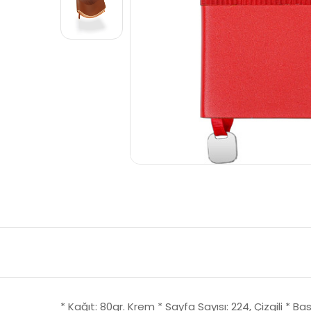
* Kağıt: 80gr. Krem * Sayfa Sayısı: 224, Çizgili * B