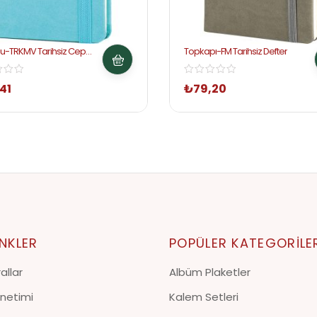
u-TRKMV Tarihsiz Cep
Topkapı-FM Tarihsiz Defter
41
₺
79,20
INKLER
POPÜLER KATEGORILE
allar
Albüm Plaketler
netimi
Kalem Setleri