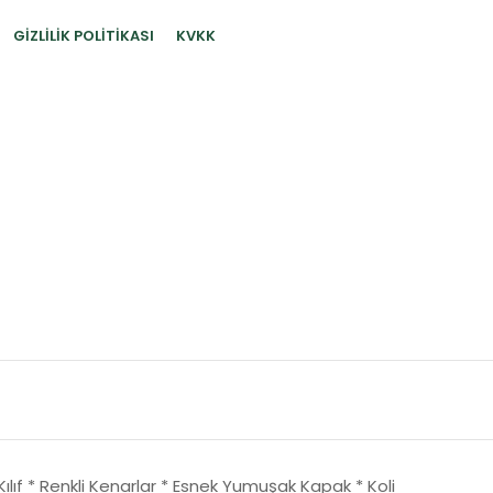
GIZLILIK POLITIKASI
KVKK
 Kılıf * Renkli Kenarlar * Esnek Yumuşak Kapak * Koli