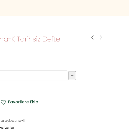
a-K Tarihsiz Defter
Favorilere Ekle
Saraybosna-K
Defterler