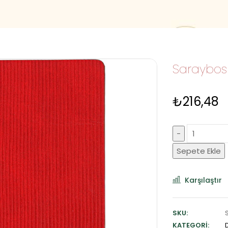
Saraybosn
₺
216,48
Sepete Ekle
Karşılaştır
SKU:
KATEGORI: