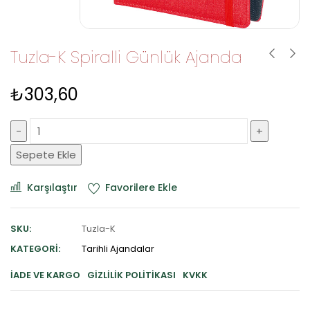
Tuzla-K Spiralli Günlük Ajanda
₺
303,60
Sepete Ekle
Karşılaştır
Favorilere Ekle
SKU:
Tuzla-K
KATEGORI:
Tarihli Ajandalar
İADE VE KARGO
GIZLILIK POLITIKASI
KVKK