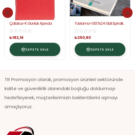
Çatalca-K Günlük Ajanda
Taslama-GS17x24 Gizli Spiralli
Günlük Ajanda
₺
182,16
₺
250,80
SEPETE EKLE
SEPETE EKLE
TR Promosyon olarak, promosyon ürünleri sektöründe
kalite ve güvenilirlik alanındaki boşluğu doldurmayı
hedefleyerek, müşterilerimizin beklentilerini aşmayı
amaçlıyoruz.