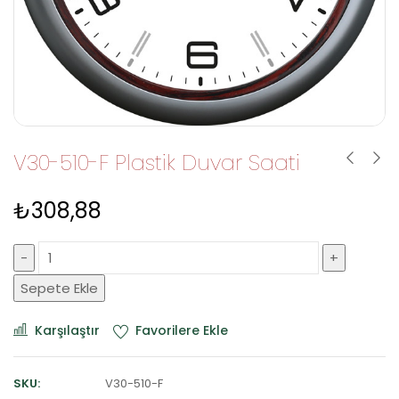
V30-510-F Plastik Duvar Saati
₺
308,88
Sepete Ekle
Karşılaştır
Favorilere Ekle
SKU:
V30-510-F