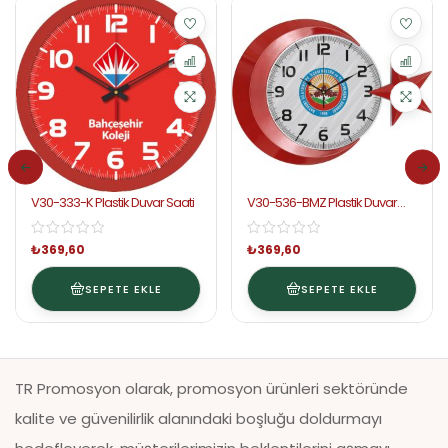
V30-333-K Plastik Duvar Saati
V30-536-BMZ Plastik Duvar
Saati
₺
369,60
₺
369,60
SEPETE EKLE
SEPETE EKLE
TR Promosyon olarak, promosyon ürünleri sektöründe
kalite ve güvenilirlik alanındaki boşluğu doldurmayı