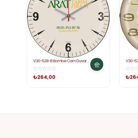
V30-528-B Bombe Cam Duvar
V30-5
Saati
Saati
₺
264,00
₺
26