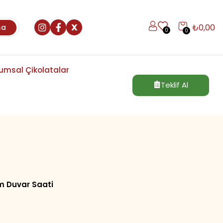
X
₺
0,00
ma
0
0
umsal Çikolatalar
Teklif Al
 Duvar Saati