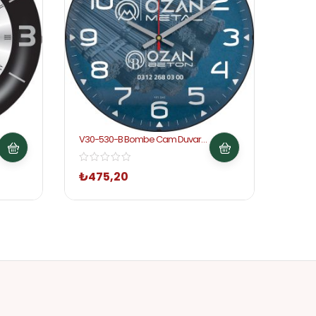
V30-530-B Bombe Cam Duvar
V30-5
Saati
₺
475,20
₺
27