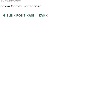
V30-528-DGM
Bombe Cam Duvar Saatleri
GIZLILIK POLITIKASI
KVKK