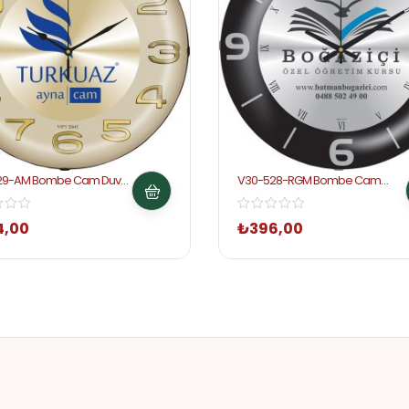
29-AM Bombe Cam Duvar
V30-528-RGM Bombe Cam
Duvar Saati
4,00
₺
396,00