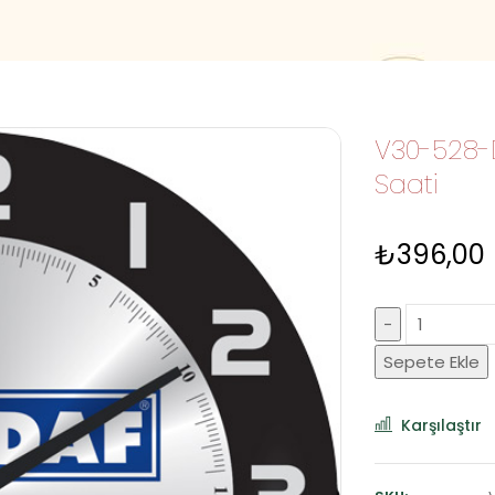
V30-528
Saati
₺
396,00
Sepete Ekle
Karşılaştır